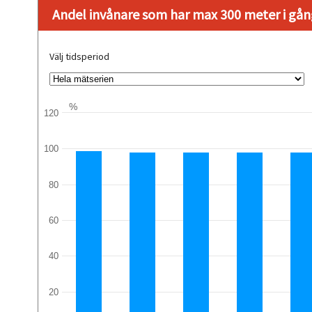
Andel invånare som har max 300 meter i gång
Välj tidsperiod
%
120
100
80
60
40
20