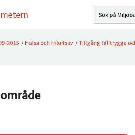
ometern
09-2015
/
Hälsa och friluftsliv
/
Tillgång till trygga oc
önområde