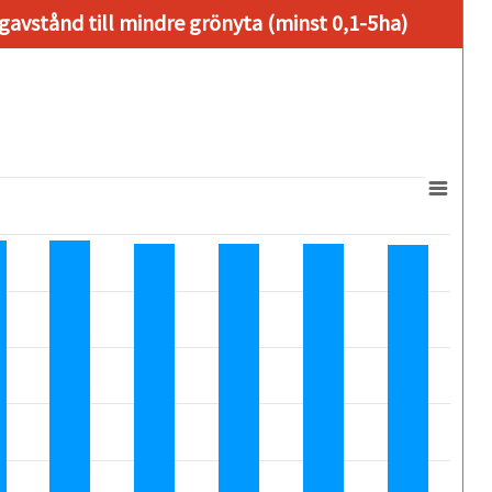
avstånd till mindre grönyta (minst 0,1-5ha)