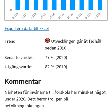
0
2010
2011
2012
2013
2014
2015
2016
2017
2018
2020
Exportera data till Excel
Trend:
Utvecklingen går åt fel håll
sedan 2010
Senaste värdet:
77 % (2020)
Utgångsvärde:
82 % (2010)
Kommentar
Närheten för invånarna till förskola har minskat något
under 2020. Dett beror troligen på
befolkningsökningen.