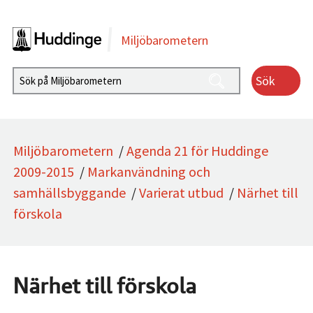
Gå direkt till sidans innehåll
Miljöbarometern
Sök
Miljöbarometern
/
Agenda 21 för Huddinge
2009-2015
/
Markanvändning och
samhällsbyggande
/
Varierat utbud
/
Närhet till
förskola
Närhet till förskola