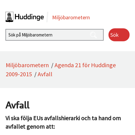
Gå direkt till sidans innehåll
Miljöbarometern
Sök
Miljöbarometern
/
Agenda 21 för Huddinge
2009-2015
/
Avfall
Avfall
Vi ska följa EUs avfallshierarki och ta hand om
avfallet genom att: