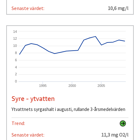
Senaste värdet:
10,6 mg/l
14
12
10
8
6
4
2
0
1995
2000
2005
Syre - ytvatten
Ytvattnets syrgashalt i augusti, rullande 3-årsmedelvärden
Trend:
Senaste värdet:
11,3 mg O2/l