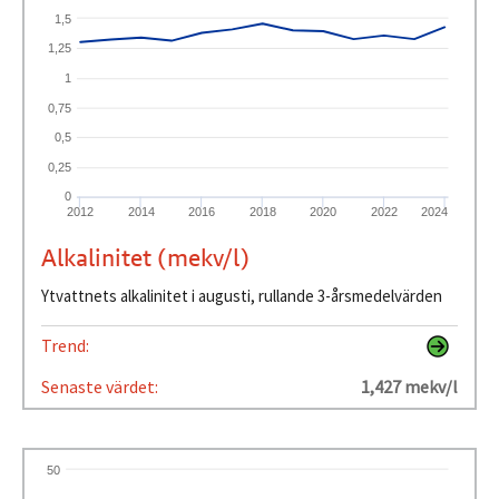
1,5
1,25
1
0,75
0,5
0,25
0
2012
2014
2016
2018
2020
2022
2024
Alkalinitet (mekv/l)
Ytvattnets alkalinitet i augusti, rullande 3-årsmedelvärden
Trend:
Senaste värdet:
1,427 mekv/l
50