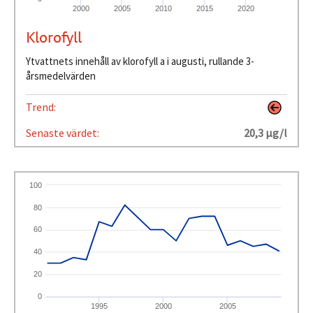
2000
2005
2010
2015
2020
Klorofyll
Ytvattnets innehåll av klorofyll a i augusti, rullande 3-
årsmedelvärden
Trend:
Senaste värdet:
20,3 µg/l
100
80
60
40
20
0
1995
2000
2005