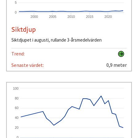
5
0
2000
2005
2010
2015
2020
Siktdjup
Siktdjupet i augusti, rullande 3-årsmedelvärden
Trend:
Senaste värdet:
0,9 meter
100
80
60
40
20
0