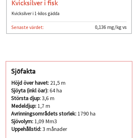
Kvicksilver i fisk
Kvicksilver i 1-kilos gädda
Senaste värdet:
0,136 mg/kg vs
Sjöfakta
Höjd över havet:
21,5 m
Sjöyta (inkl öar):
64 ha
Största djup:
3,6 m
Medeldjup:
1,7 m
Avrinningsområdets storlek:
1790 ha
Sjövolym:
1,09 Mm3
Uppehållstid:
3 månader