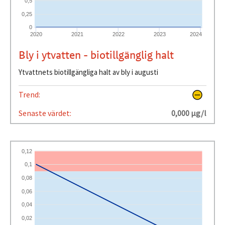
0,5
0,25
0
2020
2021
2022
2023
2024
Bly i ytvatten - biotillgänglig halt
Ytvattnets biotillgängliga halt av bly i augusti
Trend:
Senaste värdet:
0,000 µg/l
0,12
0,1
0,08
0,06
0,04
0,02