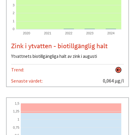
3
2
1
0
2020
2021
2022
2023
2024
Zink i ytvatten - biotillgänglig halt
Ytvattnets biotillgängliga halt av zink i augusti
Trend:
Senaste värdet:
0,064 µg/l
1,5
1,25
1
0,75