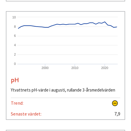
10
8
6
4
2
0
2000
2010
2020
pH
Ytvattnets pH-värde i augusti, rullande 3-årsmedelvärden
Trend:
Senaste värdet:
7,9