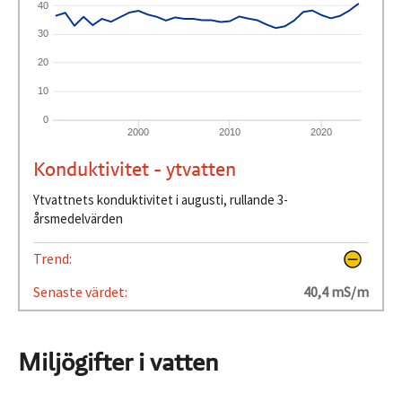
40
30
20
10
0
2000
2010
2020
Konduktivitet - ytvatten
Ytvattnets konduktivitet i augusti, rullande 3-
årsmedelvärden
Trend:
Senaste värdet:
40,4 mS/m
Miljögifter i vatten