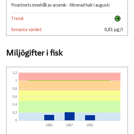
Ytvattnets innehåll av arsenik - filtrerad halt i augusti
Trend:
Senaste värdet:
0,81 µg/l
Miljögifter i fisk
1,2
1
0,8
0,6
0,4
0,2
0
1982
1987
1992