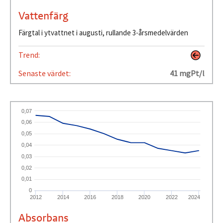
Vattenfärg
Färgtal i ytvattnet i augusti, rullande 3-årsmedelvärden
Trend:
Senaste värdet:
41 mgPt/l
0,07
0,06
0,05
0,04
0,03
0,02
0,01
0
2012
2014
2016
2018
2020
2022
2024
Absorbans