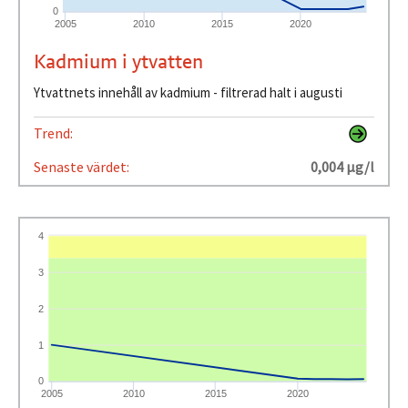
0
2005
2010
2015
2020
Kadmium i ytvatten
Ytvattnets innehåll av kadmium - filtrerad halt i augusti
Trend:
Senaste värdet:
0,004 µg/l
4
3
2
1
0
2005
2010
2015
2020