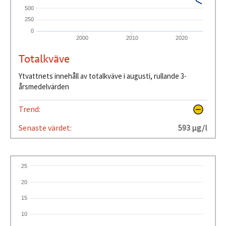
500
250
0
2000
2010
2020
Totalkväve
Ytvattnets innehåll av totalkväve i augusti, rullande 3-
årsmedelvärden
Trend:
Senaste värdet:
593 µg/l
25
20
15
10