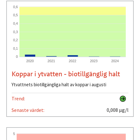
0,6
0,5
0,4
0,3
0,2
0,1
0
2020
2021
2022
2023
2024
Koppar i ytvatten - biotillgänglig halt
Ytvattnets biotillgängliga halt av koppar i augusti
Trend:
Senaste värdet:
0,008 µg/l
5