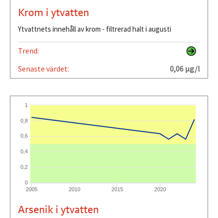
Krom i ytvatten
Ytvattnets innehåll av krom - filtrerad halt i augusti
Trend:
Senaste värdet:
0,06 µg/l
1
0,8
0,6
0,4
0,2
0
2005
2010
2015
2020
Arsenik i ytvatten