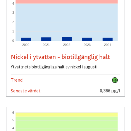
4
3
2
1
0
2020
2021
2022
2023
2024
Nickel i ytvatten - biotillgänglig halt
Ytvattnets biotillgängliga halt av nickel i augusti
Trend:
Senaste värdet:
0,366 µg/l
6
5
4