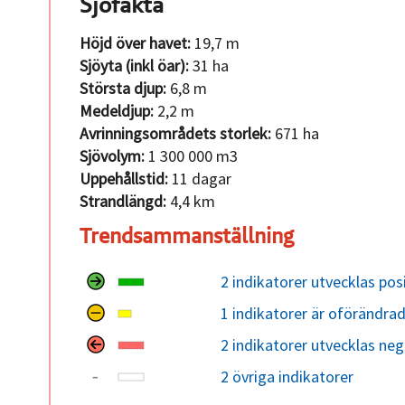
Sjöfakta
Höjd över havet:
19,7 m
Sjöyta (inkl öar):
31 ha
Största djup:
6,8 m
Medeldjup:
2,2 m
Avrinningsområdets storlek:
671 ha
Sjövolym:
1 300 000 m3
Uppehållstid:
11 dagar
Strandlängd:
4,4 km
Trendsammanställning
2 indikatorer utvecklas posi
1 indikatorer är oförändra
2 indikatorer utvecklas neg
2 övriga indikatorer