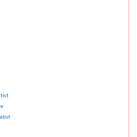
tivt
de
ativt