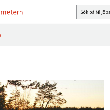
ometern
n