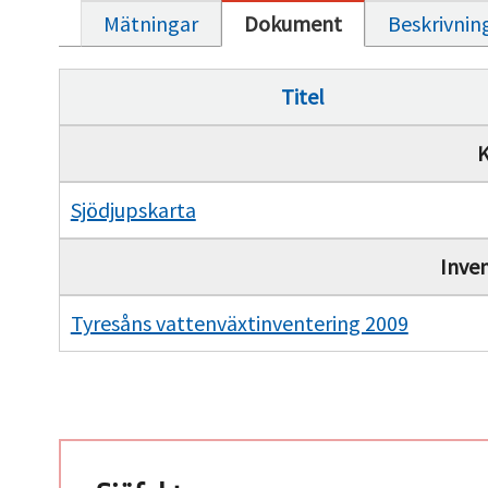
Mätningar
Dokument
Beskrivnin
Titel
K
Sjödjupskarta
Inve
Tyresåns vattenväxtinventering 2009