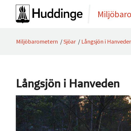
Gå direkt till sidans innehåll
Miljöbar
Miljöbarometern
/
Sjöar
/
Långsjön i Hanvede
Långsjön i Hanveden