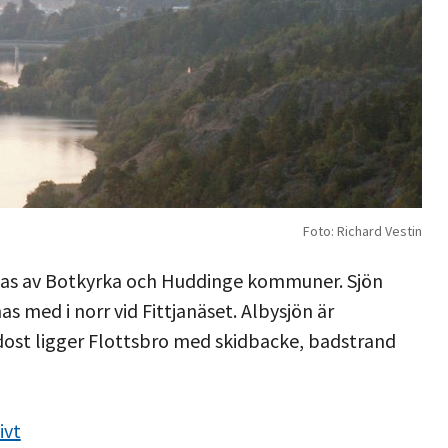
Foto: Richard Vestin
delas av Botkyrka och Huddinge kommuner. Sjön
s med i norr vid Fittjanäset. Albysjön är
ydost ligger Flottsbro med skidbacke, badstrand
ivt