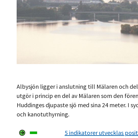
Albysjön ligger i anslutning till Mälaren och 
utgör i princip en del av Mälaren som den förena
Huddinges djupaste sjö med sina 24 meter. I s
och kanotuthyrning.
5 indikatorer utvecklas posit