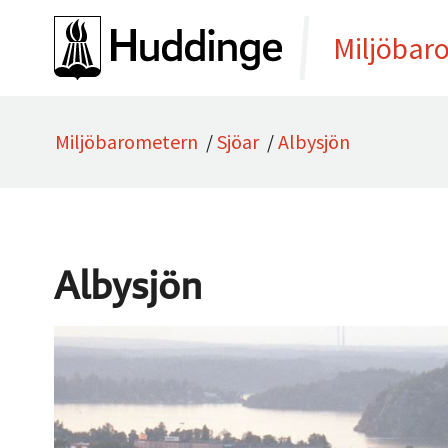
Gå direkt till sidans innehåll
Miljöbar
Miljöbarometern
/
Sjöar
/
Albysjön
Albysjön