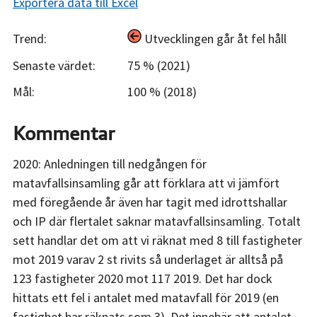
Exportera data till Excel
Trend:
Utvecklingen går åt fel håll
Senaste värdet:
75 % (2021)
Mål:
100 % (2018)
Kommentar
2020: Anledningen till nedgången för
matavfallsinsamling går att förklara att vi jämfört
med föregående år även har tagit med idrottshallar
och IP där flertalet saknar matavfallsinsamling. Totalt
sett handlar det om att vi räknat med 8 till fastigheter
mot 2019 varav 2 st rivits så underlaget är alltså på
123 fastigheter 2020 mot 117 2019. Det har dock
hittats ett fel i antalet med matavfall för 2019 (en
fastighet har räknats som 3). Det innebär att antalet