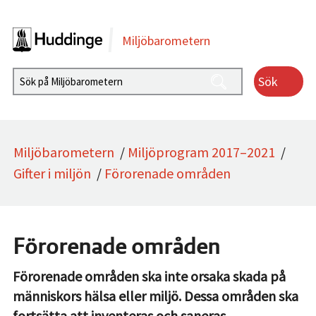
Gå direkt till sidans innehåll
Miljöbarometern
Sök
Miljöbarometern
/
Miljöprogram 2017–2021
/
Gifter i miljön
/
Förorenade områden
Förorenade områden
Förorenade områden ska inte orsaka skada på
människors hälsa eller miljö. Dessa områden ska
fortsätta att inventeras och saneras.