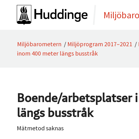
Gå direkt till sidans innehåll
Miljöbar
Miljöbarometern
/
Miljöprogram 2017–2021
/
inom 400 meter längs busstråk
Boende/arbetsplatser 
längs busstråk
Mätmetod saknas