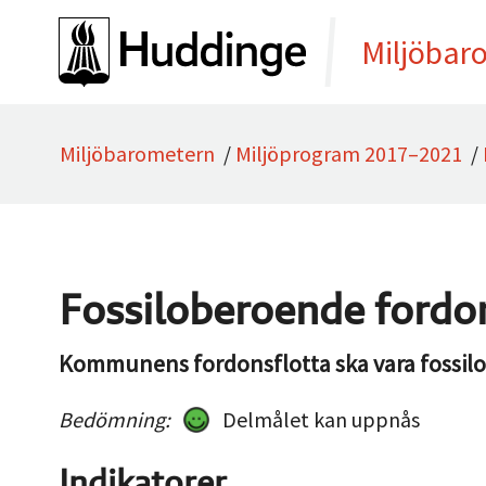
Gå direkt till sidans innehåll
Miljöbar
Miljöbarometern
/
Miljöprogram 2017–2021
/
Fossiloberoende fordo
Kommunens fordonsflotta ska vara fossil
Bedömning:
Delmålet kan uppnås
Indikatorer