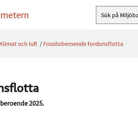
ometern
Klimat och luft
/
Fossiloberoende fordonsflotta
nsflotta
oberoende 2025.